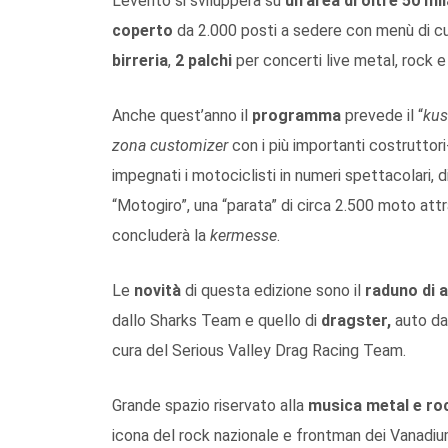
L’evento si svilupperà su
un’area di oltre 50 mi
coperto
da 2.000 posti a sedere con menù di cu
birreria
,
2 palchi
per concerti live metal, rock e
Anche quest’anno il
programma
prevede il “
kus
zona customizer
con i più importanti costruttori
impegnati i motociclisti in numeri spettacolari, 
“Motogiro”, una “parata” di circa 2.500 moto at
concluderà la
kermesse
.
Le
novità
di questa edizione sono il
raduno di 
dallo Sharks Team e quello di
dragster,
auto da
cura del Serious Valley Drag Racing Team.
Grande spazio riservato alla
musica metal e ro
icona del rock nazionale e frontman dei Vanadium