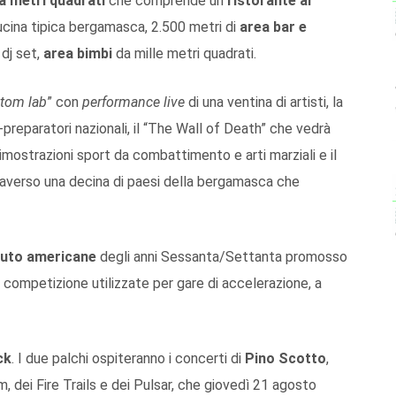
la metri quadrati
che comprende un
ristorante al
cina tipica bergamasca, 2.500 metri di
area bar e
 dj set,
area bimbi
da mille metri quadrati.
tom lab
” con
performance live
di una ventina di artisti, la
-preparatori nazionali, il “The Wall of Death” che vedrà
dimostrazioni sport da combattimento e arti marziali e il
traverso una decina di paesi della bergamasca che
auto americane
degli anni Sessanta/Settanta promosso
 competizione utilizzate per gare di accelerazione, a
ck
. I due palchi ospiteranno i concerti di
Pino Scotto
,
, dei Fire Trails e dei Pulsar, che giovedì 21 agosto