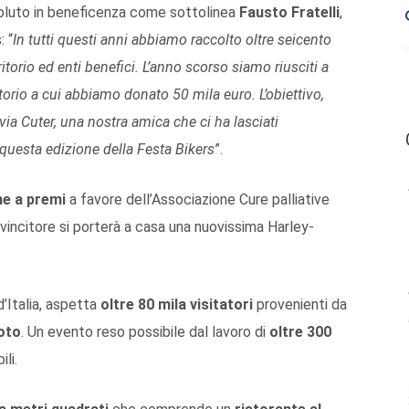
evoluto in beneficenza come sottolinea
Fausto Fratelli
,
: “
In tutti questi anni abbiamo raccolto oltre seicento
itorio ed enti benefici. L’anno scorso siamo riusciti a
torio a cui abbiamo donato 50 mila euro. L’obiettivo,
via Cuter, una nostra amica che ci ha lasciati
uesta edizione della Festa Bikers
”.
ne a premi
a favore dell’Associazione Cure palliative
vincitore si porterà a casa una nuovissima Harley-
d’Italia, aspetta
oltre 80 mila visitatori
provenienti da
moto
. Un evento reso possibile dal lavoro di
oltre 300
li.