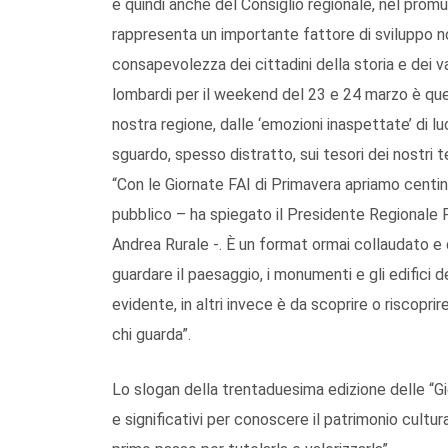
e quindi anche del Consiglio regionale, nel promuo
rappresenta un importante fattore di sviluppo 
consapevolezza dei cittadini della storia e dei valo
lombardi per il weekend del 23 e 24 marzo è quell
nostra regione, dalle ‘emozioni inaspettate’ di lu
sguardo, spesso distratto, sui tesori dei nostri ter
“Con le Giornate FAI di Primavera apriamo centin
pubblico – ha spiegato il Presidente Regionale 
Andrea Rurale -. È un format ormai collaudato e 
guardare il paesaggio, i monumenti e gli edifici de
evidente, in altri invece è da scoprire o riscopri
chi guarda”.
Lo slogan della trentaduesima edizione delle “Gi
e significativi per conoscere il patrimonio cultura