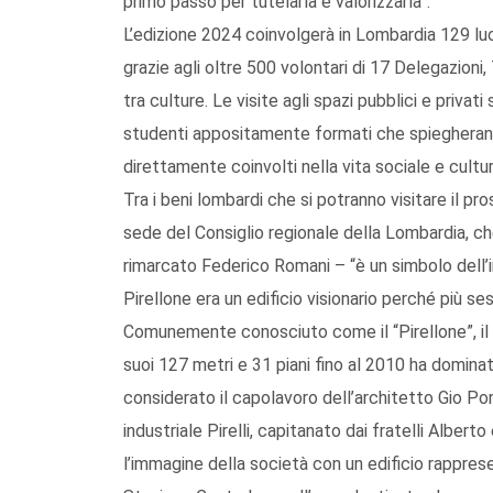
primo passo per tutelarla e valorizzarla”.
L’edizione 2024 coinvolgerà in Lombardia 129 luo
grazie agli oltre 500 volontari di 17 Delegazioni,
tra culture. Le visite agli spazi pubblici e privat
studenti appositamente formati che spiegheranno a
direttamente coinvolti nella vita sociale e cultu
Tra i beni lombardi che si potranno visitare il pr
sede del Consiglio regionale della Lombardia, ch
rimarcato Federico Romani – “è un simbolo dell’i
Pirellone era un edificio visionario perché più se
Comunemente conosciuto come il “Pirellone”, il Gr
suoi 127 metri e 31 piani fino al 2010 ha dominato
considerato il capolavoro dell’architetto Gio Po
industriale Pirelli, capitanato dai fratelli Albert
l’immagine della società con un edificio rapprese