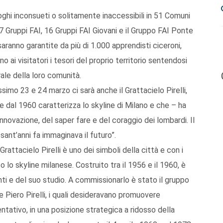
ghi inconsueti o solitamente inaccessibili in 51 Comuni
 7 Gruppi FAI, 16 Gruppi FAI Giovani e il Gruppo FAI Ponte
i saranno garantite da più di 1.000 apprendisti ciceroni,
i visitatori i tesori del proprio territorio sentendosi
rale della loro comunità.
ossimo 23 e 24 marzo ci sarà anche il Grattacielo Pirelli,
e dal 1960 caratterizza lo skyline di Milano e che – ha
nnovazione, del saper fare e del coraggio dei lombardi. Il
ssant’anni fa immaginava il futuro”.
attacielo Pirelli è uno dei simboli della città e con i
 lo skyline milanese. Costruito tra il 1956 e il 1960, è
nti e del suo studio. A commissionarlo è stato il gruppo
o e Piero Pirelli, i quali desideravano promuovere
ntativo, in una posizione strategica a ridosso della