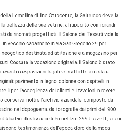
 della Lomellina di fine Ottocento, la Galtrucco deve la
alla bellezza delle sue vetrine, al rapporto con i grandi
deati da rinomati progettisti. Il Salone dei Tessuti vide la
ò un vecchio capannone in via San Gregorio 29 per
ile neogotico destinata ad abitazione e a magazzino per
ti. Cessata la vocazione originaria, il Salone è stato
er eventi o esposizioni legati soprattutto a moda e
ginali: pavimento in legno, colonne con capitelli in
telli per l’accoglienza dei clienti e i tavoloni in rovere
co conserva inoltre l’archivio aziendale, composto da
tadino nel dopoguerra, da fotografie dai primi del ‘900
pubblicitari, illustrazioni di Brunetta e 299 bozzetti, di cui
tituiscono testimonianza dell’epoca d’oro della moda