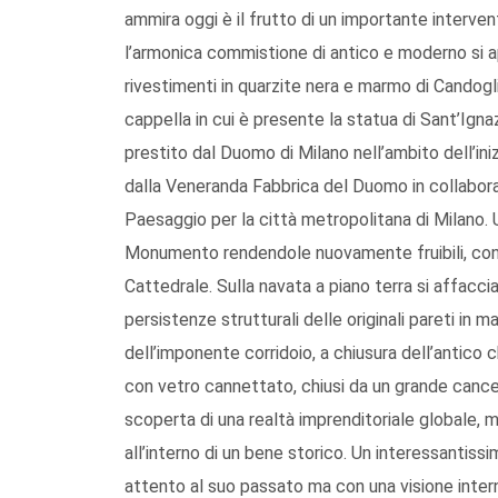
ammira oggi è il frutto di un importante interven
l’armonica commistione di antico e moderno si app
rivestimenti in quarzite nera e marmo di Candogli
cappella in cui è presente la statua di Sant’Igna
prestito dal Duomo di Milano nell’ambito dell’i
dalla Veneranda Fabbrica del Duomo in collabora
Paesaggio per la città metropolitana di Milano. U
Monumento rendendole nuovamente fruibili, con lo
Cattedrale. Sulla navata a piano terra si affacci
persistenze strutturali delle originali pareti in ma
dell’imponente corridoio, a chiusura dell’antico ch
con vetro cannettato, chiusi da un grande cancell
scoperta di una realtà imprenditoriale globale, 
all’interno di un bene storico. Un interessantis
attento al suo passato ma con una visione interna