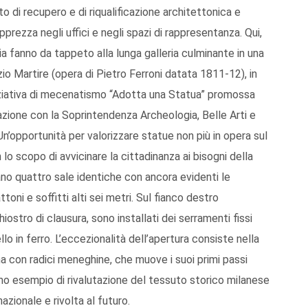
to di recupero e di riqualificazione architettonica e
rezza negli uffici e negli spazi di rappresentanza. Qui,
a fanno da tappeto alla lunga galleria culminante in una
zio Martire (opera di Pietro Ferroni datata 1811-12), in
niziativa di mecenatismo “Adotta una Statua” promossa
zione con la Soprintendenza Archeologia, Belle Arti e
n’opportunità per valorizzare statue non più in opera sul
 scopo di avvicinare la cittadinanza ai bisogni della
ano quattro sale identiche con ancora evidenti le
ttoni e soffitti alti sei metri. Sul fianco destro
iostro di clausura, sono installati dei serramenti fissi
o in ferro. L’eccezionalità dell’apertura consiste nella
ma con radici meneghine, che muove i suoi primi passi
simo esempio di rivalutazione del tessuto storico milanese
zionale e rivolta al futuro.