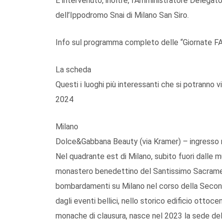
È intervenuto, inoltre, l’Amministratore Delegato
dell’Ippodromo Snai di Milano San Siro.
Info sul programma completo delle “Giornate FAI
La scheda
Questi i luoghi più interessanti che si potranno 
2024
Milano
Dolce&Gabbana Beauty (via Kramer) – ingresso ris
Nel quadrante est di Milano, subito fuori dalle mu
monastero benedettino del Santissimo Sacrame
bombardamenti su Milano nel corso della Second
dagli eventi bellici, nello storico edificio ottoc
monache di clausura, nasce nel 2023 la sede de