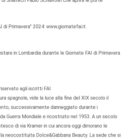
 di Snaitech Fabio Schiavolin che aprirà le porte
 di Primavera” 2024: www.giornatefai.it.
visitare in Lombardia durante le Giornate FAI di Primavera
ervato agli iscritti FAI
ra spagnole, vide la luce alla fine del XIX secolo il
nto, successivamente danneggiato durante i
a Guerra Mondiale e ricostruito nel 1953. A un secolo
entesco di via Kramer in cui ancora oggi dimorano le
lla neocostituita Dolce&Gabbana Beauty. La sede che si