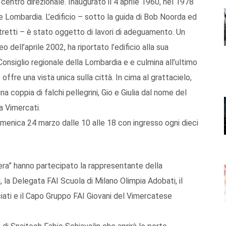
centro direzionale. Inaugurato il 4 aprile 1960, nel 1978
one Lombardia. L’edificio – sotto la guida di Bob Noorda ed
stretti – è stato oggetto di lavori di adeguamento. Un
dell’aprile 2002, ha riportato l’edificio alla sua
l Consiglio regionale della Lombardia e e culmina all’ultimo
ffre una vista unica sulla città. In cima al grattacielo,
una coppia di falchi pellegrini, Gio e Giulia dal nome del
ia Vimercati.
omenica 24 marzo dalle 10 alle 18 con ingresso ogni dieci
vera” hanno partecipato la rappresentante della
la Delegata FAI Scuola di Milano Olimpia Adobati, il
ati e il Capo Gruppo FAI Giovani del Vimercatese