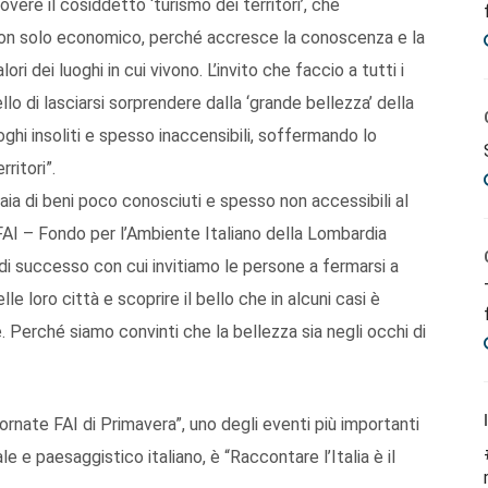
vere il cosiddetto ‘turismo dei territori’, che
non solo economico, perché accresce la conoscenza e la
ri dei luoghi in cui vivono. L’invito che faccio a tutti i
o di lasciarsi sorprendere dalla ‘grande bellezza’ della
oghi insoliti e spesso inaccensibili, soffermando lo
ritori”.
aia di beni poco conosciuti e spesso non accessibili al
FAI – Fondo per l’Ambiente Italiano della Lombardia
di successo con cui invitiamo le persone a fermarsi a
lle loro città e scoprire il bello che in alcuni casi è
re. Perché siamo convinti che la bellezza sia negli occhi di
ornate FAI di Primavera”, uno degli eventi più importanti
le e paesaggistico italiano, è “Raccontare l’Italia è il