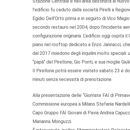
Stazione Centrale e nell’area destinata al nuovo 
l’edificio fu ceduto dalla società Pirelli a Regi
Egidio Dell’Orto prima e in seguito di Vico Magi
secondo restauro nel 2004, dopo l’incidente aereo 
configurazione originaria. L’edificio oggi ospita i
piano nel rooftop dedicato a Enzo Jannacci, che o
dal 2017 risiedono degli inquilini molto speciali: 
“papà” del Pirellone, Gio Ponti, e sua moglie Giul
Il Pirellone potrà essere visitato sabato 23 e d
minuti senza necessità di prenotazione.
Alla presentazione delle “Giornate FAI di Prima
Commissione europea a Milano Stefania Nardelli, 
Capo Gruppo FAI Giovani di Pavia Andrea Capucci
Marianna Monguzzi.