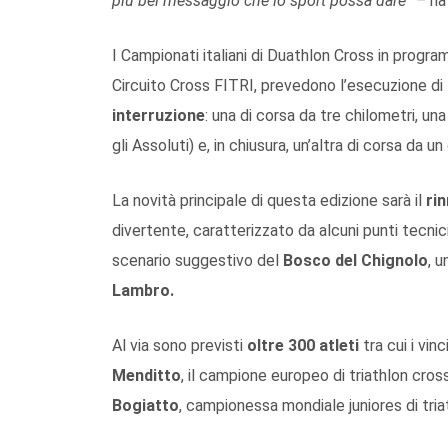
più bel messaggio che lo sport possa dare
” –
ha
I Campionati italiani di Duathlon Cross in progr
Circuito Cross FITRI, prevedono l’esecuzione di
interruzione
: una di corsa da tre chilometri, un
gli Assoluti) e, in chiusura, un’altra di corsa da 
La novità principale di questa edizione sarà il
ri
divertente, caratterizzato da alcuni punti tecnici 
scenario suggestivo del
Bosco del Chignolo
, u
Lambro.
Al via sono previsti
oltre 300 atleti
tra cui i vin
Menditto
, il campione europeo di triathlon cross
Bogiatto
, campionessa mondiale juniores di tria