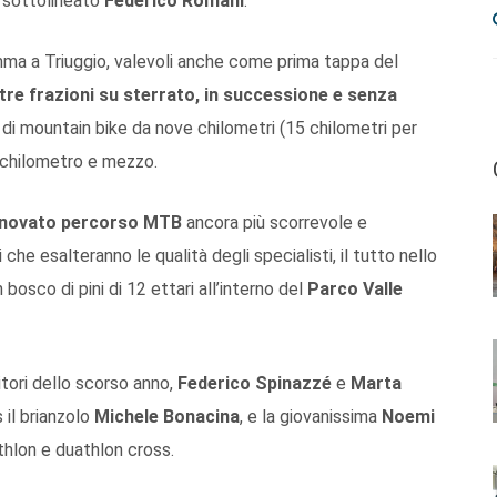
 sottolineato
Federico Romani
.
amma a Triuggio, valevoli anche come prima tappa del
tre frazioni su sterrato, in successione e senza
a di mountain bike da nove chilometri (15 chilometri per
un chilometro e mezzo.
nnovato percorso MTB
ancora più scorrevole e
che esalteranno le qualità degli specialisti, il tutto nello
n bosco di pini di 12 ettari all’interno del
Parco Valle
citori dello scorso anno,
Federico Spinazzé
e
Marta
 il brianzolo
Michele Bonacina
, e la giovanissima
Noemi
thlon e duathlon cross.