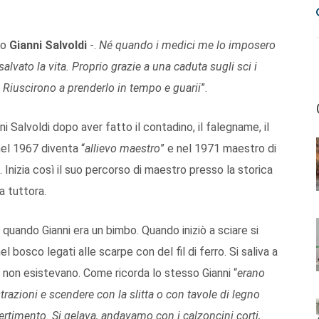
to
Gianni Salvoldi
-.
Né quando i medici me lo imposero
alvato la vita
. Proprio grazie a una caduta sugli sci i
 Riuscirono a prenderlo in tempo e guarii
”.
i Salvoldi dopo aver fatto il contadino, il falegname, il
el 1967 diventa “
allievo maestro
” e nel 1971 maestro di
Inizia così il suo percorso di maestro presso la storica
a tuttora.
 quando Gianni era un bimbo. Quando iniziò a sciare si
l bosco legati alle scarpe con del fil di ferro. Si saliva a
e non esistevano. Come ricorda lo stesso Gianni “
erano
trazioni e scendere con la slitta o con tavole di legno
ivertimento. Si gelava, andavamo con i calzoncini corti,