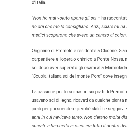
d’Italia.
“
Non ho mai voluto riporre gli sci
– ha racconta
né ora che me lo consigliano. Anzi, sciare mi ha s
medici scoprirono che avevo un cancro al colon.
Originario di Premolo e residente a Clusone, Giann
carpentiere e l’operaio chimico a Ponte Nossa, n
sci dopo aver superato gli esami alla Marmolada. 
“
S
cuola italiana sci del monte Pora” dove insegn
La passione per lo sci nasce sui prati di Premolo
usavano sci di legno, ricavati da qualche pianta ne
piedi per poi scendere perché skilift e seggiovi
anni in cui nevicava tanto. Non c’erano molte dis
curvate a barchetta ai piedi era tutto il nostro d