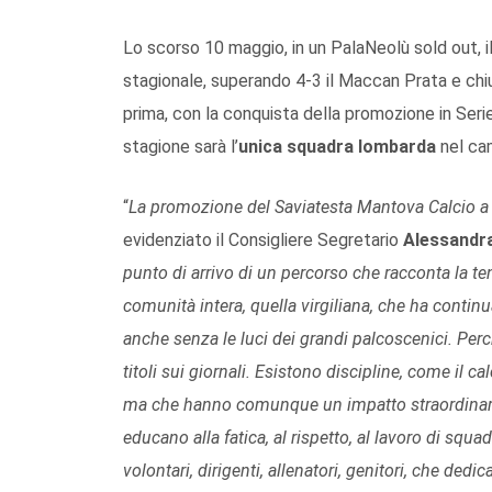
Lo scorso 10 maggio, in un PalaNeolù sold out, i
stagionale, superando 4-3 il Maccan Prata e chi
prima, con la conquista della promozione in Seri
stagione sarà l’
unica squadra lombarda
nel cam
“
La promozione del Saviatesta Mantova Calcio a 5
evidenziato il Consigliere Segretario
Alessandra
punto di arrivo di un percorso che
racconta la te
comunità intera, quella virgiliana, che ha contin
anche senza le luci dei grandi palcoscenici. Perch
titoli sui giornali. Esistono discipline, come il 
ma che hanno comunque un impatto straordinario s
educano alla fatica, al rispetto, al lavoro di squ
volontari, dirigenti, allenatori, genitori, che ded