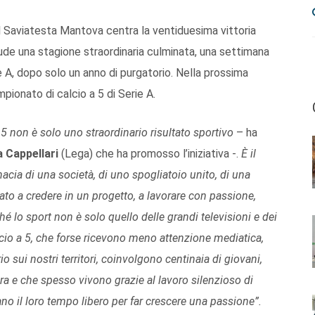
l Saviatesta Mantova centra la ventiduesima vittoria
ude una stagione straordinaria culminata, una settimana
e A, dopo solo un anno di purgatorio. Nella prossima
pionato di calcio a 5 di Serie A.
 non è solo uno straordinario risultato sportivo
– ha
 Cappellari
(Lega) che ha promosso l’iniziativa -.
È il
nacia di una società, di uno spogliatoio unito, di una
uato a credere in un progetto, a lavorare con passione,
é lo sport non è solo quello delle grandi televisioni e dei
calcio a 5, che forse ricevono meno attenzione mediatica,
ui nostri territori, coinvolgono centinaia di giovani,
adra e che spesso vivono grazie al lavoro silenzioso di
icano il loro tempo libero per far crescere una passione”.