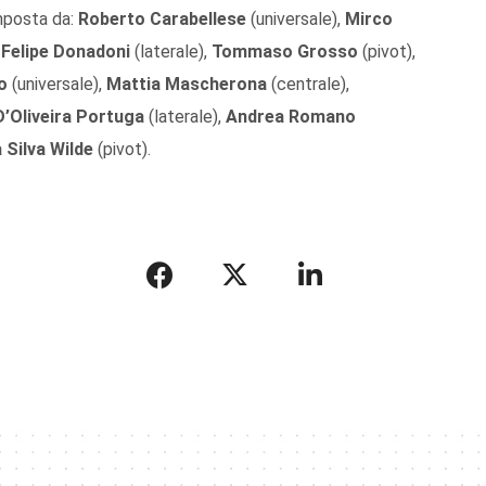
mposta da:
Roberto Carabellese
(universale),
Mirco
,
Felipe Donadoni
(laterale),
Tommaso Grosso
(pivot),
o
(universale),
Mattia Mascherona
(centrale),
D’Oliveira Portuga
(laterale),
Andrea Romano
Silva Wilde
(pivot).