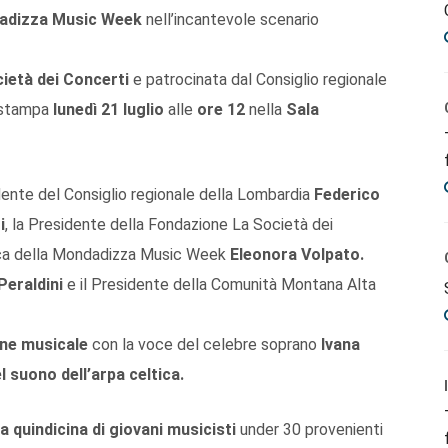
adizza Music Week
nell’incantevole scenario
ietà dei Concerti
e patrocinata dal Consiglio regionale
a stampa
lunedì 21 luglio
alle
ore 12
nella
Sala
ente del Consiglio regionale della Lombardia
Federico
i
, la Presidente della Fondazione La Società dei
stica della Mondadizza Music Week
Eleonora Volpato.
 Peraldini
e il Presidente della Comunità Montana Alta
one musicale
con la voce del celebre soprano
Ivana
l suono dell’arpa celtica.
a quindicina di giovani musicisti
under 30 provenienti