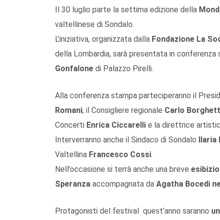
Il 30 luglio parte la settima edizione della
Mond
valtellinese di Sondalo.
L’iniziativa, organizzata dalla
Fondazione La Soc
della Lombardia, sarà presentata in conferenz
Gonfalone
di Palazzo Pirelli.
Alla conferenza stampa parteciperanno il Presid
Romani
, il Consigliere regionale
Carlo Borghett
Concerti
Enrica Ciccarelli
e la direttrice arti
Interverranno anche il Sindaco di Sondalo
Ilaria
Valtellina
Francesco Cossi
.
Nell’occasione si terrà anche una breve
esibizi
Speranza
accompagnata da
Agatha Bocedi
ne
Protagonisti del festival quest’anno saranno
un