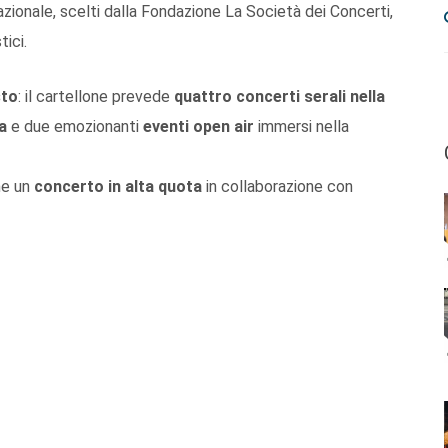
rnazionale, scelti dalla Fondazione La Società dei Concerti,
tici.
sto
: il cartellone prevede
quattro concerti serali nella
za
e due emozionanti
eventi open air
immersi nella
he un
concerto in alta quota
in collaborazione con