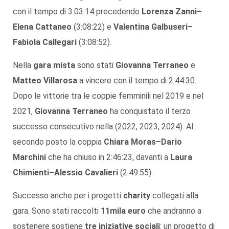
con il tempo di 3:03:14 precedendo
Lorenza Zanni
–
Elena Cattaneo
(3:08:22) e
Valentina Galbuseri
–
Fabiola Callegari
(3:08:52).
Nella
gara mista
sono stati
Giovanna Terraneo
e
Matteo Villarosa
a vincere con il tempo di 2:44:30.
Dopo le vittorie tra le coppie femminili nel 2019 e nel
2021,
Giovanna Terraneo
ha conquistato il terzo
successo consecutivo nella (2022, 2023, 2024). Al
secondo posto la coppia
Chiara Moras
–
Dario
Marchini
che ha chiuso in 2:46:23, davanti a
Laura
Chimienti
–
Alessio Cavalieri
(2:49:55).
Successo anche per i progetti
charity
collegati alla
gara. Sono stati raccolti
11mila euro
che andranno a
sostenere sostiene
tre iniziative sociali
: un progetto di