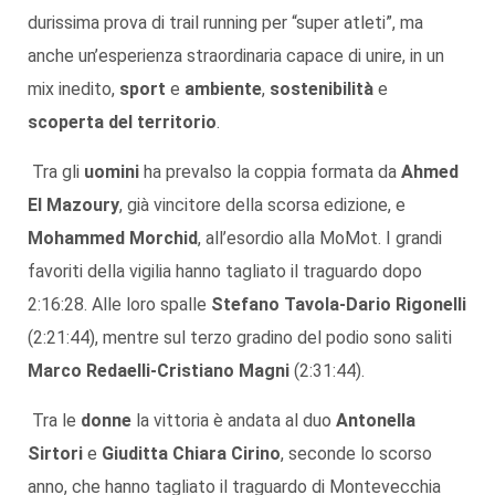
durissima prova di trail running per “super atleti”, ma
anche un’esperienza straordinaria capace di unire, in un
mix inedito,
sport
e
ambiente
,
sostenibilità
e
scoperta del territorio
.
Tra gli
uomini
ha prevalso la coppia formata da
Ahmed
El Mazoury
, già vincitore della scorsa edizione, e
Mohammed Morchid
, all’esordio alla MoMot. I grandi
favoriti della vigilia hanno tagliato il traguardo dopo
2:16:28. Alle loro spalle
Stefano Tavola-Dario Rigonelli
(2:21:44), mentre sul terzo gradino del podio sono saliti
Marco Redaelli-Cristiano Magni
(2:31:44).
Tra le
donne
la vittoria è andata al duo
Antonella
Sirtori
e
Giuditta Chiara Cirino
, seconde lo scorso
anno, che hanno tagliato il traguardo di Montevecchia