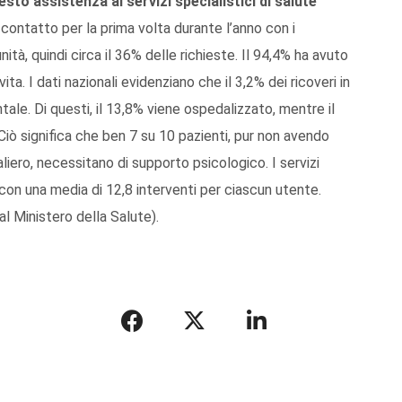
sto assistenza ai servizi specialistici di salute
in contatto per la prima volta durante l’anno con i
à, quindi circa il 36% delle richieste. Il 94,4% ha avuto
ita. I dati nazionali evidenziano che il 3,2% dei ricoveri in
ale. Di questi, il 13,8% viene ospedalizzato, mentre il
 Ciò significa che ben 7 su 10 pazienti, pur non avendo
liero, necessitano di supporto psicologico. I servizi
 con una media di 12,8 interventi per ciascun utente.
l Ministero della Salute).