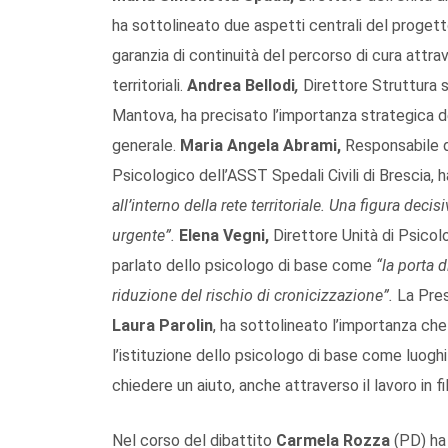
ha sottolineato due aspetti centrali del progetto 
garanzia di continuità del percorso di cura attrave
territoriali.
Andrea Bellodi
,
Direttore Struttura 
Mantova, ha precisato l’importanza strategica de
generale.
Maria Angela Abrami,
Responsabile d
Psicologico dell’ASST Spedali Civili di Brescia, h
all’interno della rete territoriale. Una figura dec
urgente
”.
Elena Vegni,
Direttore Unità di Psicol
parlato dello psicologo di base come
“
la porta 
riduzione del rischio di cronicizzazione
”.
La Pres
Laura Parolin
, ha sottolineato l’importanza c
l’istituzione dello psicologo di base come luogh
chiedere un aiuto, anche attraverso il lavoro in fi
Nel corso del dibattito
Carmela Rozza
(PD) ha 