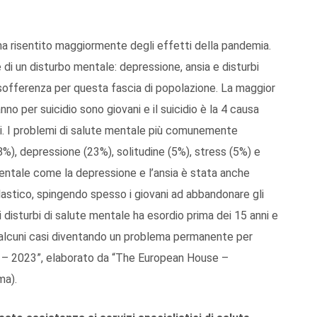
ha risentito maggiormente degli effetti della pandemia.
 di un disturbo mentale: depressione, ansia e disturbi
 sofferenza per questa fascia di popolazione. La maggior
o per suicidio sono giovani e il suicidio è la 4 causa
anni. I problemi di salute mentale più comunemente
28%), depressione (23%), solitudine (5%), stress (5%) e
 mentale come la depressione e l’ansia è stata anche
astico, spingendo spesso i giovani ad abbandonare gli
 disturbi di salute mentale ha esordio prima dei 15 anni e
in alcuni casi diventando un problema permanente per
ay – 2023”, elaborato da “The European House –
ma).