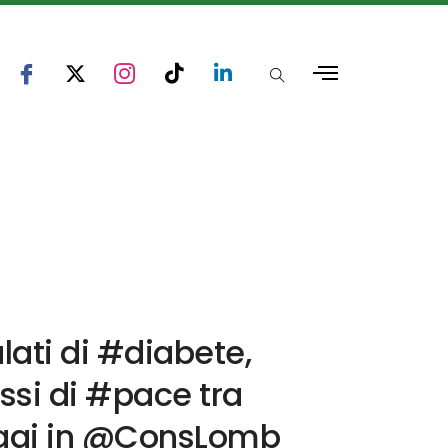
lati di #diabete,
essi di #pace tra
 oggi in @ConsLomb