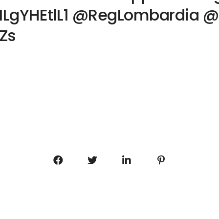
o/NLgYHEtlL1 @RegLombardia 
Zs