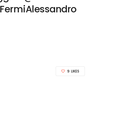
@FermiAlessandro
9
LIKES