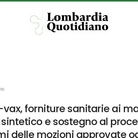
no
ax, forniture sanitarie ai ma
bo sintetico e sostegno al proc
 temi delle mozioni approvate