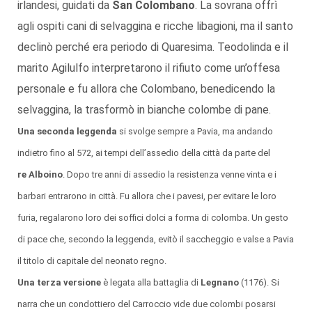
irlandesi, guidati da
San Colombano
. La sovrana offrì
agli ospiti cani di selvaggina e ricche libagioni, ma il santo
declinò perché era periodo di Quaresima. Teodolinda e il
marito Agilulfo interpretarono il rifiuto come un’offesa
personale e fu allora che Colombano, benedicendo la
selvaggina, la trasformò in bianche colombe di pane.
Una seconda leggenda
si svolge sempre a Pavia, ma andando
indietro fino al 572, ai tempi dell’assedio della città da parte del
re Alboino
. Dopo tre anni di assedio la resistenza venne vinta e i
barbari entrarono in città. Fu allora che i pavesi, per evitare le loro
furia, regalarono loro dei soffici dolci a forma di colomba. Un gesto
di pace che, secondo la leggenda, evitò il saccheggio e valse a Pavia
il titolo di capitale del neonato regno.
Una terza versione
è legata alla battaglia di
Legnano
(1176). Si
narra che un condottiero del Carroccio vide due colombi posarsi