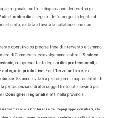
iglio regionale mette a disposizione dei territori gli
Polis-Lombardia
a seguito dell’emergenza legata al
enalizzato, è stata attivata la collaborazione con
mente operativo su precise linee di intervento e avranno
amere di Commercio: coinvolgeranno inoltre il
Sindaco
ovincia
, i rappresentanti degli
ordini professionali
, i
le
categorie produttive
e del
Terzo settore
, e i
ombarde
. Saranno invitati a partecipare i rappresentati di
 la partecipazione di altri soggetti ritenuti rilevanti per
e i
Consiglieri regionali
eletti nella provincia.
 sarà trasmesso alla
Conferenza dei Capigruppo consiliari
, alla
tenza. A conclusione del percorso, i contributi raccolti sul territorio