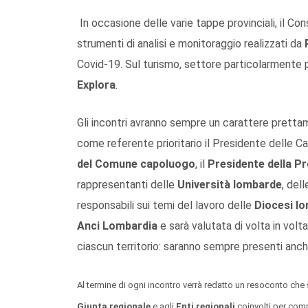
In occasione delle varie tappe provinciali, il Cons
strumenti di analisi e monitoraggio realizzati da
Covid-19. Sul turismo, settore particolarmente p
Explora
.
Gli incontri avranno sempre un carattere pretta
come referente prioritario il Presidente delle C
del Comune capoluogo
, il
Presidente della Pr
rappresentanti delle
Università lombarde
, del
responsabili sui temi del lavoro delle
Diocesi l
Anci Lombardia
e sarà valutata di volta in volta
ciascun territorio: saranno sempre presenti anch
Al termine di ogni incontro verrà redatto un resoconto che
Giunta regionale
e agli
Enti regionali
coinvolti per compe