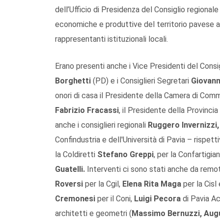
dell’Ufficio di Presidenza del Consiglio regional
economiche e produttive del territorio pavese a
rappresentanti istituzionali locali.
Erano presenti anche i Vice Presidenti del Consi
Borghetti
(PD) e i Consiglieri Segretari
Giovann
onori di casa il Presidente della Camera di Co
Fabrizio Fracassi
, il Presidente della Provincia
anche i consiglieri regionali
Ruggero Invernizzi
Confindustria e dell'Università di Pavia – rispe
la Coldiretti
Stefano Greppi
, per la Confartigi
Guatelli.
Interventi ci sono stati anche da remo
Roversi
per la Cgil,
Elena Rita Maga
per la Cisl
Cremonesi
per il Coni,
Luigi Pecora
di Pavia Ac
architetti e geometri (
Massimo Bernuzzi, Augus