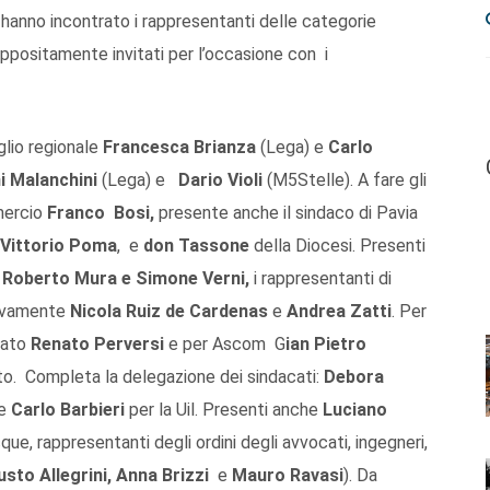
e hanno incontrato i rappresentanti delle categorie
ppositamente invitati per l’occasione con i
glio regionale
Francesca Brianza
(Lega) e
Carlo
i Malanchini
(Lega) e
Dario Violi
(M5Stelle). A fare gli
mmercio
Franco Bosi,
presente anche il sindaco di Pavia
Vittorio Poma
, e
don Tassone
della Diocesi. Presenti
, Roberto Mura e Simone Verni,
i rappresentanti di
ttivamente
Nicola Ruiz de Cardenas
e
Andrea Zatti
. Per
anato
Renato Perversi
e per Ascom G
ian Pietro
to. Completa la delegazione dei sindacati:
Debora
 e
Carlo Barbieri
per la Uil. Presenti anche
Luciano
que, rappresentanti degli ordini degli avvocati, ingegneri,
to Allegrini, Anna Brizzi
e
Mauro Ravasi
). Da