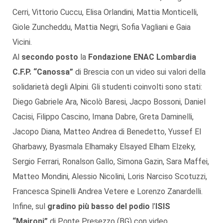
Cerri, Vittorio Cuccu, Elisa Orlandini, Mattia Monticelli,
Giole Zuncheddu, Mattia Negri, Sofia Vagliani e Gaia
Vicini.
Al
secondo posto
la
Fondazione ENAC Lombardia
C.F.P. “Canossa”
di Brescia con un video sui valori della
solidarietà degli Alpini. Gli studenti coinvolti sono stati:
Diego Gabriele Ara, Nicolò Baresi, Jacpo Bossoni, Daniel
Cacisi, Filippo Cascino, Imana Dabre, Greta Daminelli,
Jacopo Diana, Matteo Andrea di Benedetto, Yussef El
Gharbawy, Byasmala Elhamaky Elsayed Elham Elzeky,
Sergio Ferrari, Ronalson Gallo, Simona Gazin, Sara Maffei,
Matteo Mondini, Alessio Nicolini, Loris Narciso Scotuzzi,
Francesca Spinelli Andrea Vetere e Lorenzo Zanardelli.
Infine, sul
gradino più basso del podio
l’
ISIS
“Maironi”
di Ponte Presezzo (BG) con video