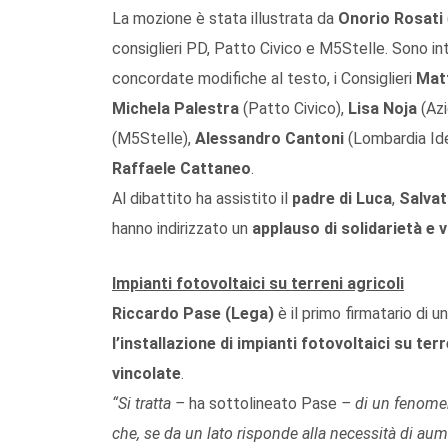
La mozione è stata illustrata da
Onorio Rosati
consiglieri PD, Patto Civico e M5Stelle. Sono in
concordate modifiche al testo, i Consiglieri
Mat
Michela Palestra
(Patto Civico),
Lisa Noja
(Azi
(M5Stelle),
Alessandro Cantoni
(Lombardia Id
Raffaele Cattaneo
.
Al dibattito ha assistito il
padre di Luca
,
Salvat
hanno indirizzato un
applauso di solidarietà e 
Impianti fotovoltaici su terreni agricoli
Riccardo Pase (Lega)
è il primo firmatario di
l’installazione di impianti fotovoltaici su ter
vincolate
.
“Si tratta –
ha sottolineato Pase
– di un fenomen
che, se da un lato risponde alla necessità di aum