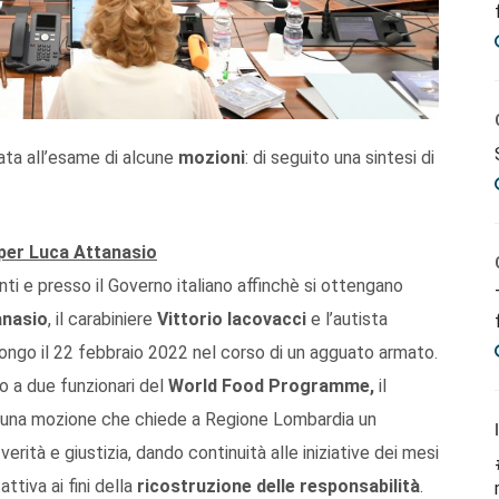
ata all’esame di alcune
mozioni
: di seguito una sintesi di
 per Luca Attanasio
ti e presso il Governo italiano affinchè si ottengano
anasio
, il carabiniere
Vittorio Iacovacci
e l’autista
 Congo il 22 febbraio 2022 nel corso di un agguato armato.
o a due funzionari del
World Food Programme,
il
una mozione che chiede a Regione Lombardia un
erità e giustizia, dando continuità alle iniziative dei mesi
ttiva ai fini della
ricostruzione delle responsabilità
.