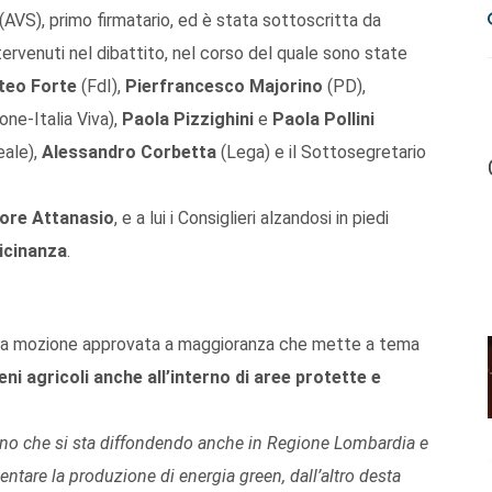
(AVS), primo firmatario, ed è stata sottoscritta da
tervenuti nel dibattito, nel corso del quale sono state
teo Forte
(FdI),
Pierfrancesco Majorino
(PD),
one-Italia Viva),
Paola Pizzighini
e
Paola Pollini
eale),
Alessandro Corbetta
(Lega) e il Sottosegretario
ore Attanasio
, e a lui i Consiglieri alzandosi in piedi
vicinanza
.
 una mozione approvata a maggioranza che mette a tema
reni agricoli anche all’interno di aree protette e
o che si sta diffondendo anche in Regione Lombardia e
entare la produzione di energia green, dall’altro desta