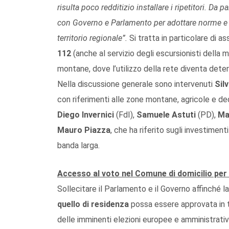
risulta poco redditizio installare i ripetitori. Da
con Governo e Parlamento per adottare norme e ini
territorio regionale”.
Si tratta in particolare di as
112
(anche al servizio degli escursionisti della 
montane, dove l’utilizzo della rete diventa dete
Nella discussione generale sono intervenuti
Sil
con riferimenti alle zone montane, agricole e dedi
Diego Invernici
(FdI),
Samuele Astuti
(PD),
Ma
Mauro Piazza
, che ha riferito sugli investiment
banda larga.
Accesso al voto nel Comune di domicilio per 
Sollecitare il Parlamento e il Governo affinché la
quello di residenza
possa essere approvata in t
delle imminenti elezioni europee e amministrativ