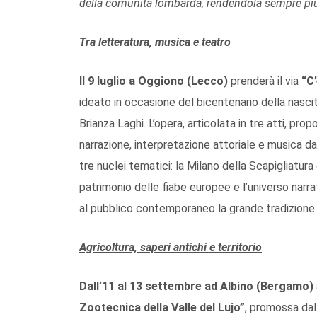
della comunità lombarda, rendendola sempre più
Tra letteratura, musica e teatro
Il 9 luglio a Oggiono (Lecco)
prenderà il via
“C
ideato in occasione del bicentenario della nascit
Brianza Laghi. L’opera, articolata in tre atti, p
narrazione, interpretazione attoriale e musica d
tre nuclei tematici: la Milano della Scapigliatura
patrimonio delle fiabe europee e l’universo narrat
al pubblico contemporaneo la grande tradizione l
Agricoltura, saperi antichi e territorio
Dall’11 al 13 settembre ad Albino (Bergamo)
Zootecnica della Valle del Lujo”
, promossa dall