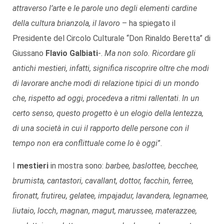
attraverso l’arte e le parole uno degli elementi cardine
della cultura brianzola, il lavoro
– ha spiegato il
Presidente del Circolo Culturale “Don Rinaldo Beretta” di
Giussano
Flavio Galbiati
-.
Ma non solo.
Ricordare gli
antichi mestieri, infatti, significa riscoprire oltre che modi
di lavorare anche modi di relazione tipici di un mondo
che, rispetto ad oggi, procedeva a ritmi rallentati
.
In un
certo senso, questo progetto è un elogio della lentezza,
di una società in cui il rapporto delle persone con il
tempo non era conflittuale come lo è oggi
”.
I
mestieri
in mostra sono:
barbee, baslottee, becchee,
brumista, cantastori, cavallant, dottor, facchin, ferree,
fironatt, frutireu, gelatee, impajadur, lavandera, legnamee,
liutaio, locch, magnan, magut, marussee, materazzee,