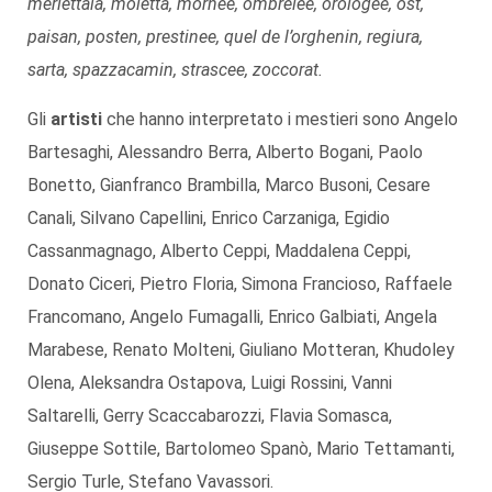
merlettaia, moletta, mornee, ombrelee, orologee, ost,
paisan, posten, prestinee, quel de l’orghenin, regiura,
sarta, spazzacamin, strascee, zoccorat
.
Gli
artisti
che hanno interpretato i mestieri sono Angelo
Bartesaghi, Alessandro Berra, Alberto Bogani, Paolo
Bonetto, Gianfranco Brambilla, Marco Busoni, Cesare
Canali, Silvano Capellini, Enrico Carzaniga, Egidio
Cassanmagnago, Alberto Ceppi, Maddalena Ceppi,
Donato Ciceri, Pietro Floria, Simona Francioso, Raffaele
Francomano, Angelo Fumagalli, Enrico Galbiati, Angela
Marabese, Renato Molteni, Giuliano Motteran, Khudoley
Olena, Aleksandra Ostapova, Luigi Rossini, Vanni
Saltarelli, Gerry Scaccabarozzi, Flavia Somasca,
Giuseppe Sottile, Bartolomeo Spanò, Mario Tettamanti,
Sergio Turle, Stefano Vavassori.