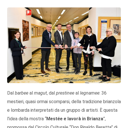
Dal
barbee
al
magut
, dal
prestinee
al
legnamee
: 36
mestieri, quasi ormai scomparsi, della tradizione brianzola
e lombarda interpretati da un gruppo di artisti. È questa
l’idea della mostra “
Mestée e lavorà in Brianza
”,
promossa dal Circolo Culturale “Don Rinaldo Beretta” di