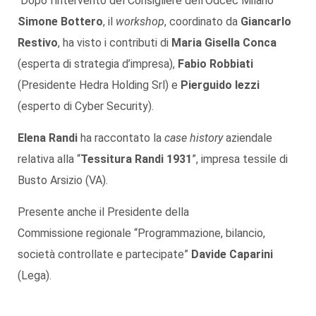
Dopo l’intervento del Consigliere dell’Odcec Milano
Simone Bottero
, il
workshop
, coordinato da
Giancarlo
Restivo
, ha visto i contributi di
Maria Gisella Conca
(esperta di strategia d’impresa),
Fabio Robbiati
(Presidente Hedra Holding Srl) e
Pierguido Iezzi
(esperto di Cyber Security).
Elena Randi
ha raccontato la
case history
aziendale
relativa alla “
Tessitura Randi 1931
”, impresa tessile di
Busto Arsizio (VA).
Presente anche il Presidente della
Commissione regionale “Programmazione, bilancio,
società controllate e partecipate”
Davide Caparini
(Lega).