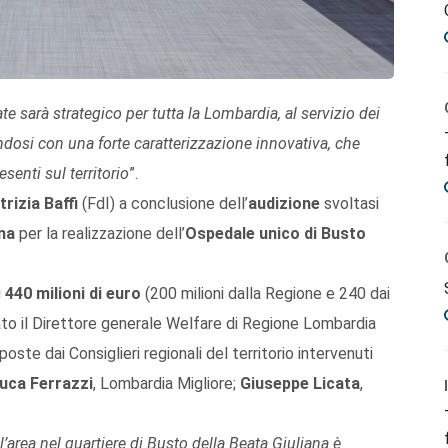
e sarà strategico per tutta la Lombardia, al servizio dei
ndosi con una forte caratterizzazione innovativa, che
esenti sul territorio
”.
trizia Baffi
(FdI) a conclusione dell’
audizione
svoltasi
ma
per la realizzazione dell’
Ospedale unico di Busto
i
440 milioni di euro
(200 milioni dalla Regione e 240 dai
 stato il Direttore generale Welfare di Regione Lombardia
oste dai Consiglieri regionali del territorio intervenuti
uca Ferrazzi
, Lombardia Migliore;
Giuseppe Licata
,
l’area nel quartiere di Busto della Beata Giuliana è