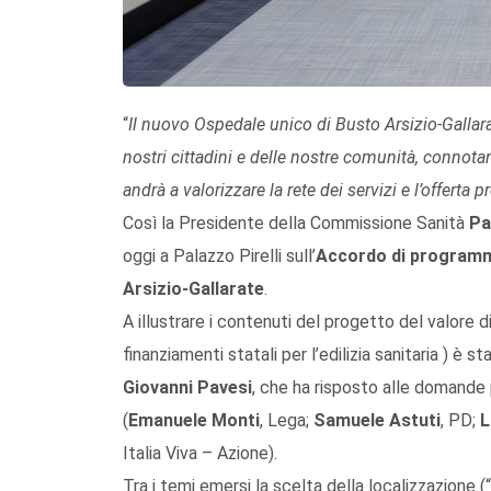
“
Il nuovo Ospedale unico di Busto Arsizio-Gallarat
nostri cittadini e delle nostre comunità, connota
andrà a valorizzare la rete dei servizi e l’offerta pr
Così la Presidente della Commissione Sanità
Pa
oggi a Palazzo Pirelli sull’
Accordo di program
Arsizio-Gallarate
.
A illustrare i contenuti del progetto del valore d
finanziamenti statali per l’edilizia sanitaria ) è
Giovanni Pavesi
, che ha risposto alle domande p
(
Emanuele Monti
, Lega;
Samuele Astuti
, PD;
L
Italia Viva – Azione).
Tra i temi emersi la scelta della localizzazione (“