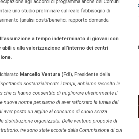
artecipazione agli accordi di programma anche dei Comuni
tare uno studio preliminare sul reale fabbisogno di
erimento (analisi costi/benefici; rapporto domanda
all’assunzione a tempo indeterminato di giovani con
 abili
e
alla valorizzazione all’interno dei centri
izione.
ichiarato
Marcello Ventura (
FdI), Presidente della
rispettando sostanzialmente i tempi, abbiamo raccolto le
 che ci hanno consentito di migliorare ulteriormente il
e nuove norme pensiamo di aver rafforzato la tutela del
e di aver posto un argine al consumo di suolo senza
de distribuzione organizzata
.
Delle ventuno proposte di
truttorio, tre sono state accolte dalla Commissione di cui